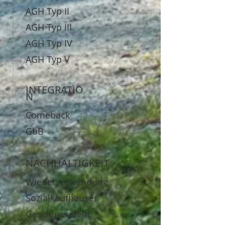
AGH Typ II
AGH Typ III
AGH Typ IV
AGH Typ V
INTEGRATIO
N
Comeback
GbB
NACHHALTIGKEIT
Wiederverwendung
Sozialkaufhäuser
Geschirrverleih