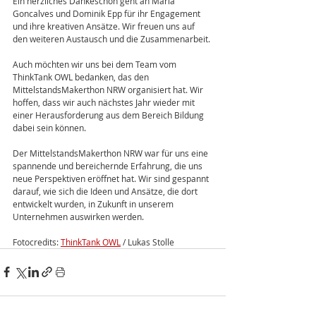
Ein herzliches Dankeschön geht an Maria 
Goncalves und Dominik Epp für ihr Engagement 
und ihre kreativen Ansätze. Wir freuen uns auf 
den weiteren Austausch und die Zusammenarbeit.
Auch möchten wir uns bei dem Team vom 
ThinkTank OWL bedanken, das den 
MittelstandsMakerthon NRW organisiert hat. Wir 
hoffen, dass wir auch nächstes Jahr wieder mit 
einer Herausforderung aus dem Bereich Bildung 
dabei sein können.
Der MittelstandsMakerthon NRW war für uns eine 
spannende und bereichernde Erfahrung, die uns 
neue Perspektiven eröffnet hat. Wir sind gespannt 
darauf, wie sich die Ideen und Ansätze, die dort 
entwickelt wurden, in Zukunft in unserem 
Unternehmen auswirken werden.
Fotocredits: 
ThinkTank OWL
 / Lukas Stolle