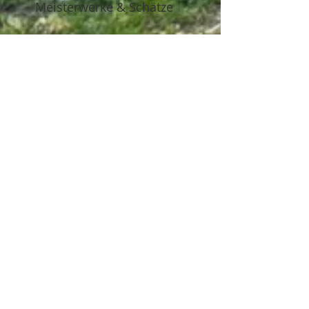
Meisterwerke & Schätze
WIR IM QUARTIER
IMAGEVIDEOS
LOB & KRITIK
ÜBER UNS
Leitbild
Imagevideo
Organigramm
Der Gesellschafter
Geschäftsführung
Teamleitungen