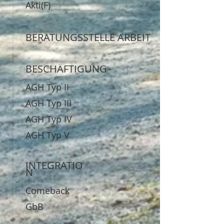
Akti(F)
BERATUNGSSTELLE ARBEIT
BESCHÄFTIGUNG
AGH Typ II
AGH Typ III
AGH Typ IV
AGH Typ V
INTEGRATIO
N
Comeback
GbB