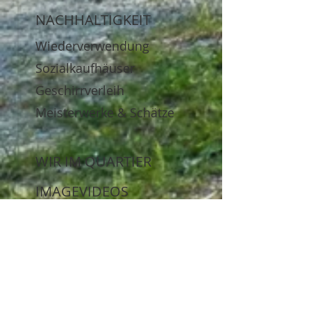
NACHHALTIGKEIT
Wiederverwendung
Sozialkaufhäuser
Geschirrverleih
Meisterwerke & Schätze
WIR IM QUARTIER
IMAGEVIDEOS
LOB & KRITIK
ÜBER UNS
Leitbild