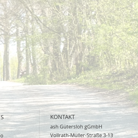
KONTAKT
NS
ash Gütersloh gGmbH
Vollrath-Müller-Straße 3-13
eo