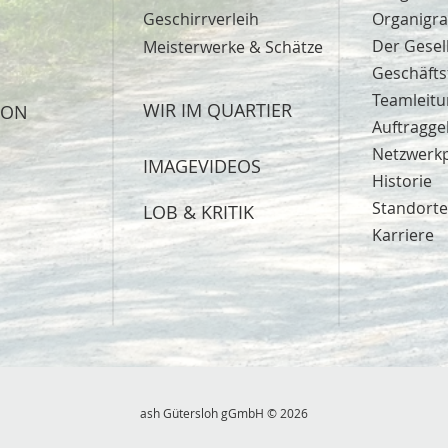
Geschirrverleih
Organig
Der Gesel
Meisterwerke & Schätze
Geschäft
Teamleit
WIR IM QUARTIER
ION
Auftragge
Netzwerk
IMAGEVIDEOS
Historie
Standorte
LOB & KRITIK
Karriere
ash Gütersloh gGmbH © 2026