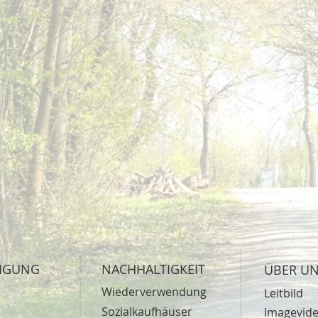
TIGUNG
NACHHALTIGKEIT
ÜBER U
Wiederverwendung
Leitbild
Sozialkaufhäuser
Imagevid