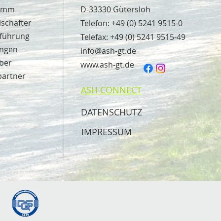
ramm
D-33330 Gütersloh
lschafter
Telefon:
+49 (0) 5241 9515-0
sführung
Telefax: +49 (0) 5241 9515-49
ungen
info@ash-gt.de
ber
www.ash-gt.de
partner
ASH CONNECT
DATENSCHUTZ
IMPRESSUM