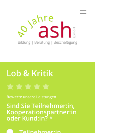
Lob & Kritik
Bewerte unsere Leistungen
Sind Sie Teilnehmer:in,
Kooperationspartner:in
oder Kund:in?
*
Teilnehmer:in