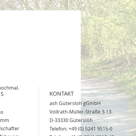
 nochmal.
KONTAKT
NS
ash Gütersloh gGmbH
Vollrath-Müller-Straße 3-13
eo
ramm
D-33330 Gütersloh
lschafter
Telefon:
+49 (0) 5241 9515-0