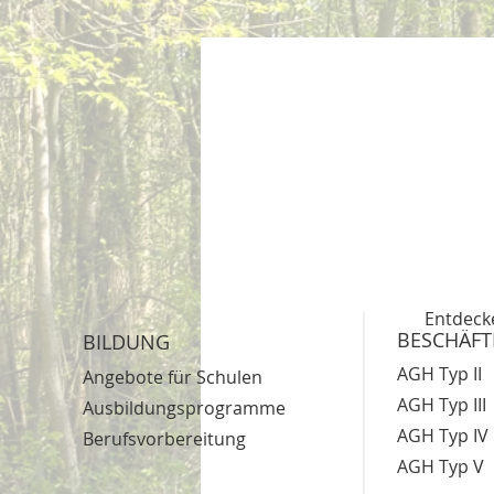
Entdecke
BESCHÄF
BILDUNG
AGH Typ II
Angebote für Schulen
AGH Typ III
Ausbildungsprogramme
AGH Typ IV
Berufsvorbereitung
AGH Typ V