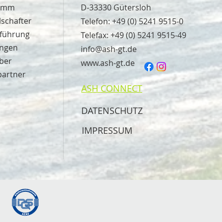
ramm
D-33330 Gütersloh
lschafter
Telefon:
+49 (0) 5241 9515-0
sführung
Telefax: +49 (0) 5241 9515-49
ungen
info@ash-gt.de
ber
www.ash-gt.de
partner
ASH CONNECT
DATENSCHUTZ
IMPRESSUM