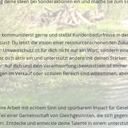
ng deine Ideen bei Sonderaktionen ein und mache sie zum Er
kommunizierst gerne und stellst Kundenbedürfnisse in den
siast: Du lebst die Vision einer ressourcenschonenden Zuku
ag: Umweltschutz ist für dich nicht nur ein Wort, sondern e
st dich aktiv ein und unterstützt andere mit deinen Stärken
er: Auf dich und dein Verantwortungsbewusstsein ist immer
gen im Verkauf oder sozialen Bereich sind willkommen, abe
 Eine Arbeit mit echtem Sinn und spürbarem Impact für Gese
il einer Gemeinschaft von Gleichgesinnten, die sich gegens
m: Entdecke und entwickle deine Talente in einem unterst