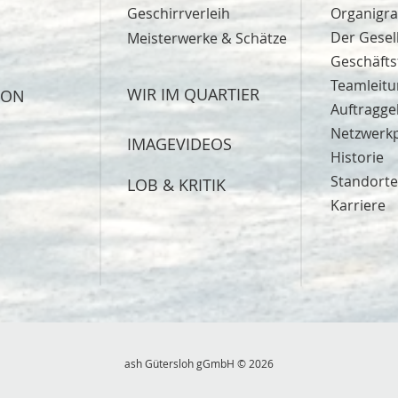
Geschirrverleih
Organig
Der Gesel
Meisterwerke & Schätze
Geschäft
Teamleit
WIR IM QUARTIER
ION
Auftragge
Netzwerk
IMAGEVIDEOS
Historie
Standorte
LOB & KRITIK
Karriere
ash Gütersloh gGmbH © 2026