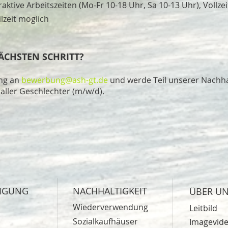
raktive Arbeitszeiten (Mo-Fr 10-18 Uhr, Sa 10-13 Uhr), Vollz
lzeit möglich
ÄCHSTEN SCHRITT?
ng an
bewerbung@ash-gt.de
und werde Teil unserer Nachha
ller Geschlechter (m/w/d).
TIGUNG
NACHHALTIGKEIT
ÜBER U
Wiederverwendung
Leitbild
Sozialkaufhäuser
Imagevid