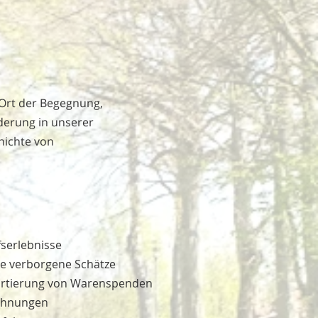
 Ort der Begegnung,
derung in unserer
hichte von
fserlebnisse
ke verborgene Schätze
Sortierung von Warenspenden
echnungen