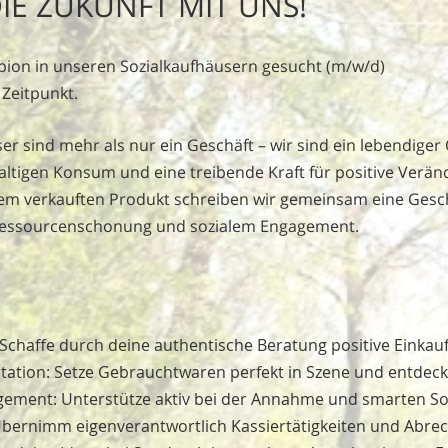
IE ZUKUNFT MIT UNS!
pion in unseren Sozialkaufhäusern gesucht (m/w/d)
Zeitpunkt.
er sind mehr als nur ein Geschäft – wir sind ein lebendiger
altigen Konsum und eine treibende Kraft für positive Verän
dem verkauften Produkt schreiben wir gemeinsam eine Gesc
essourcenschonung und sozialem Engagement.
chaffe durch deine authentische Beratung positive Einkau
tation: Setze Gebrauchtwaren perfekt in Szene und entdec
gement: Unterstütze aktiv bei der Annahme und smarten 
Übernimm eigenverantwortlich Kassiertätigkeiten und Abr