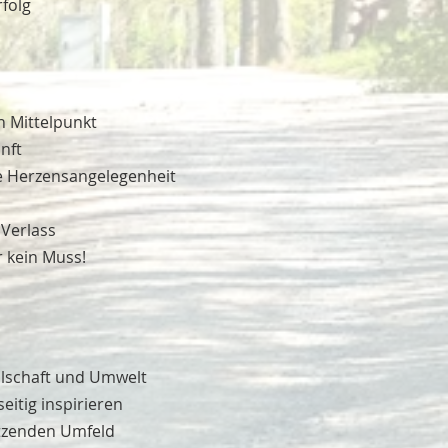
folg
 Mittelpunkt
nft
ine Herzensangelegenheit
 Verlass
r kein Muss!
llschaft und Umwelt
eitig inspirieren
ützenden Umfeld