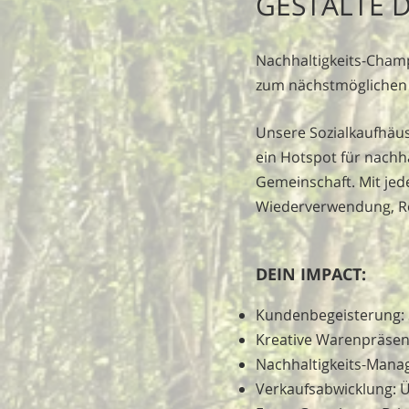
GESTALTE D
Nachhaltigkeits-Cham
zum nächstmöglichen 
Unsere Sozialkaufhäus
ein Hotspot für nachh
Gemeinschaft. Mit je
Wiederverwendung, R
DEIN IMPACT:
Kundenbegeisterung: S
Kreative Warenpräsen
Nachhaltigkeits-Mana
Verkaufsabwicklung: 