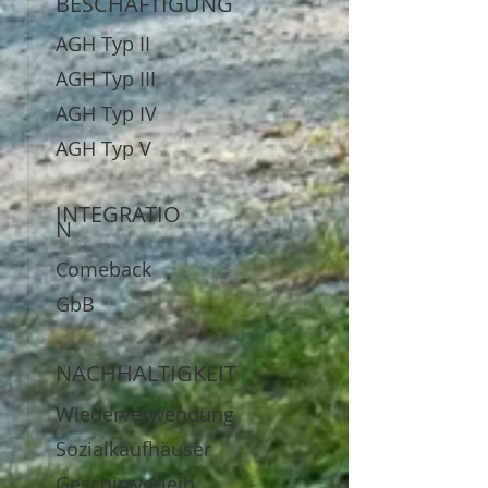
BESCHÄFTIGUNG
AGH Typ II
AGH Typ III
AGH Typ IV
AGH Typ V
INTEGRATIO
N
Comeback
GbB
NACHHALTIGKEIT
Wiederverwendung
Sozialkaufhäuser
Geschirrverleih