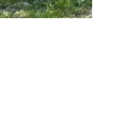
Meisterwerke & Schätze
WIR IM QUARTIER
IMAGEVIDEOS
LOB & KRITIK
ÜBER UNS
Leitbild
Imagevideo
Organigramm
Der Gesellschafter
Geschäftsführung
Teamleitungen