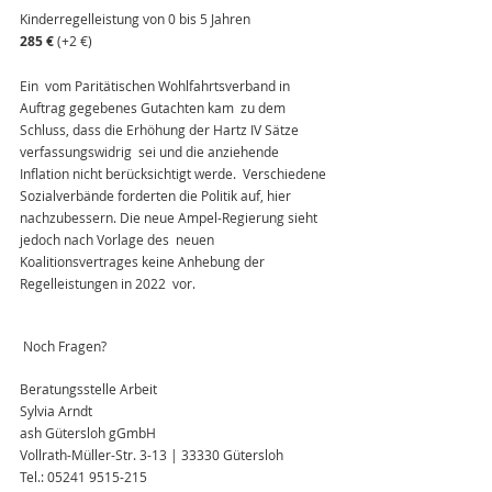
Kinderregelleistung von 0 bis 5 Jahren
285 €
 (+2 €)
Ein  vom Paritätischen Wohlfahrtsverband in 
Auftrag gegebenes Gutachten kam  zu dem 
Schluss, dass die Erhöhung der Hartz IV Sätze 
verfassungswidrig  sei und die anziehende 
Inflation nicht berücksichtigt werde.  Verschiedene 
Sozialverbände forderten die Politik auf, hier  
nachzubessern. Die neue Ampel-Regierung sieht 
jedoch nach Vorlage des  neuen 
Koalitionsvertrages keine Anhebung der 
Regelleistungen in 2022  vor.
 ​Noch Fragen?
Beratungsstelle Arbeit        
Sylvia Arndt
ash Gütersloh gGmbH
Vollrath-Müller-Str. 3-13 | 33330 Gütersloh
Tel.: 05241 9515-215